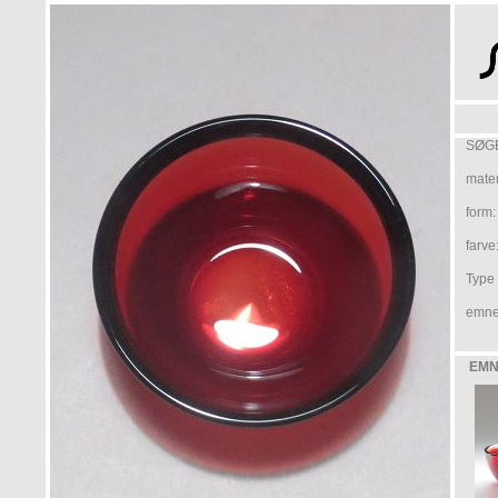
SØGE
mater
form:
farve
Type /
emne
EMN