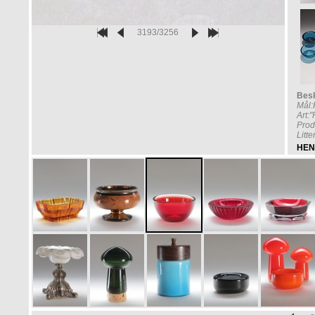
3193/3256
Besk
Mål
Art:
Prod
Litt
HEN