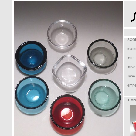
SØGE
mater
form:
farve
Type /
emne
EMN