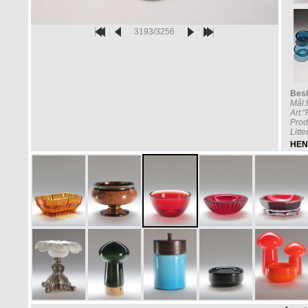
3193/3256
Besk
Mål
Art:
Prod
Litt
HEN