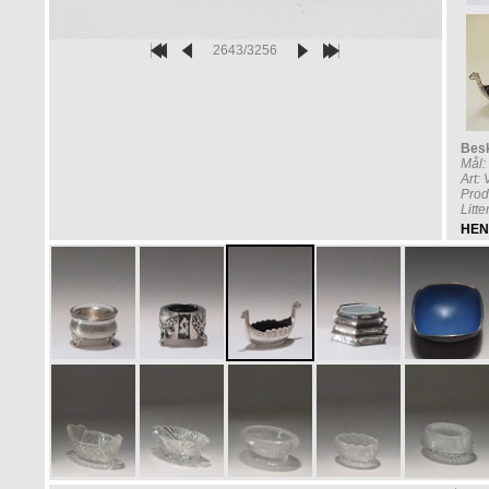
2643/3256
Besk
Mål:
Art:
Prod
Litt
HEN