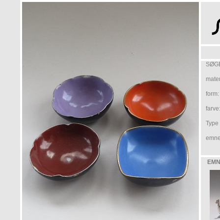
SØGE
mater
form:
farve
Type /
emne
EMN