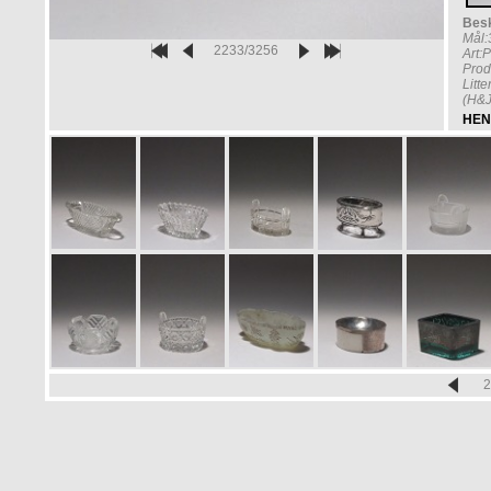
Besk
Mål
2233/3256
Art:
Prod
Litt
(H&J
HEN
2