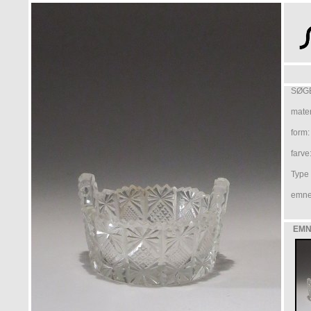
SØGE
mater
form:
farve
Type /
emne
EMN