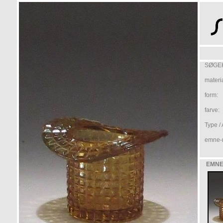
SØGEK
materi
form:
farve:
Type / 
emne-n
EMNE