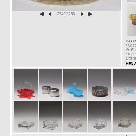
2343/3256
Beskr
Mål:
Art:P
Produ
Litter
HENV