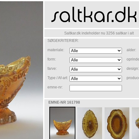
Saltkar.dk indeholder nu 3256 saltkar i alt
SØGEKRITERIER:
materiale:
alder:
form:
oprinde
farve:
design:
Type / Af-art:
produc
emne-nr:
EMNE-NR 161798